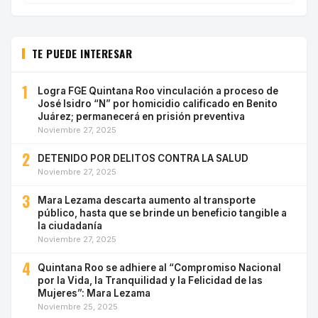
TE PUEDE INTERESAR
1
Logra FGE Quintana Roo vinculación a proceso de
José Isidro “N” por homicidio calificado en Benito
Juárez; permanecerá en prisión preventiva
Noviembre 27, 2025
2
DETENIDO POR DELITOS CONTRA LA SALUD
Noviembre 27, 2025
3
Mara Lezama descarta aumento al transporte
público, hasta que se brinde un beneficio tangible a
la ciudadanía
Noviembre 27, 2025
4
Quintana Roo se adhiere al “Compromiso Nacional
por la Vida, la Tranquilidad y la Felicidad de las
Mujeres”: Mara Lezama
Noviembre 25, 2025