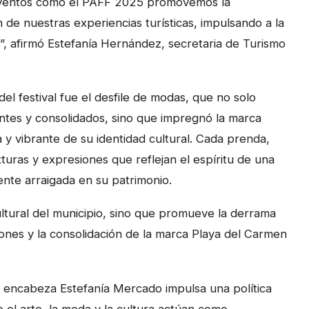
eventos como el PAFF 2025 promovemos la
ón de nuestras experiencias turísticas, impulsando a la
al”, afirmó Estefanía Hernández, secretaria de Turismo
 festival fue el desfile de modas, que no solo
ntes y consolidados, sino que impregnó la marca
 y vibrante de su identidad cultural. Cada prenda,
xturas y expresiones que reflejan el espíritu de una
nte arraigada en su patrimonio.
 cultural del municipio, sino que promueve la derrama
ones y la consolidación de la marca Playa del Carmen
e encabeza Estefanía Mercado impulsa una política
ue el arte, la moda y la cultura actúan como