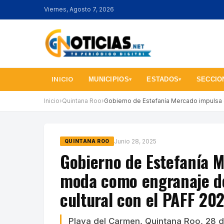
Viernes, Agosto 7, 2026
INICIO
MUNICIPIOS
ESTADOS
SECCIO
▾
▾
Inicio
›
Quintana Roo
›
Gobierno de Estefanía Mercado impulsa 
Junio 28, 2025
QUINTANA ROO
Gobierno de Estefanía M
moda como engranaje de 
cultural con el PAFF 20
Playa del Carmen, Quintana Roo, 28 de