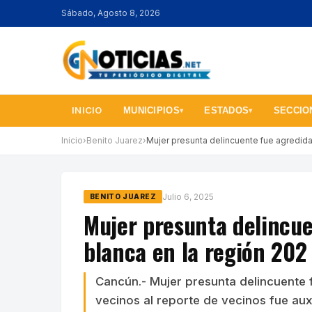
Sábado, Agosto 8, 2026
INICIO
MUNICIPIOS
ESTADOS
SECCIO
▾
▾
Inicio
›
Benito Juarez
›
Mujer presunta delincuente fue agredida
Julio 6, 2025
BENITO JUAREZ
Mujer presunta delincu
blanca en la región 202
Cancún.- Mujer presunta delincuente 
vecinos al reporte de vecinos fue aux