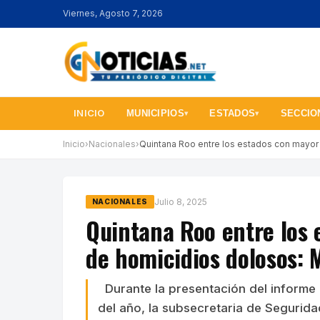
Viernes, Agosto 7, 2026
INICIO
MUNICIPIOS
ESTADOS
SECCIO
▾
▾
Inicio
›
Nacionales
›
Quintana Roo entre los estados con mayor
Julio 8, 2025
NACIONALES
Quintana Roo entre los
de homicidios dolosos: 
Durante la presentación del informe
del año, la subsecretaria de Segurid