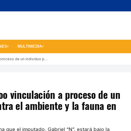
NES
MULTIMEDIA
▾
▾
 proceso de un individuo p…
o vinculación a proceso de un
ntra el ambiente y la fauna en
ma que el imputado, Gabriel “N”, estará bajo la