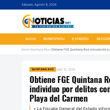
Sábado, Agosto 8, 2026
INICIO
MUNICIPIOS
ESTADOS
SECCIO
▾
▾
Inicio
›
Quintana Roo
›
Obtiene FGE Quintana Roo vinculación a
Julio 12, 2025
QUINTANA ROO
Obtiene FGE Quintana Ro
individuo por delitos co
Playa del Carmen
• La Fiscalía General del Estado infor