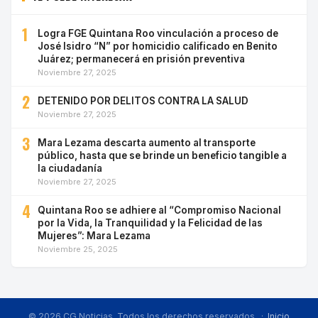
1
Logra FGE Quintana Roo vinculación a proceso de
José Isidro “N” por homicidio calificado en Benito
Juárez; permanecerá en prisión preventiva
Noviembre 27, 2025
2
DETENIDO POR DELITOS CONTRA LA SALUD
Noviembre 27, 2025
3
Mara Lezama descarta aumento al transporte
público, hasta que se brinde un beneficio tangible a
la ciudadanía
Noviembre 27, 2025
4
Quintana Roo se adhiere al “Compromiso Nacional
por la Vida, la Tranquilidad y la Felicidad de las
Mujeres”: Mara Lezama
Noviembre 25, 2025
© 2026 CG Noticias. Todos los derechos reservados. ·
Inicio