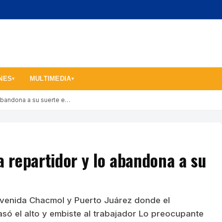
NES
MULTIMEDIA
▾
▾
o abandona a su suerte e…
a repartidor y lo abandona a su
avenida Chacmol y Puerto Juárez donde el
pasó el alto y embiste al trabajador Lo preocupante