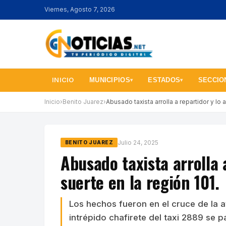
Viernes, Agosto 7, 2026
INICIO
MUNICIPIOS
ESTADOS
SECCIO
▾
▾
Inicio
›
Benito Juarez
›
Abusado taxista arrolla a repartidor y l
Julio 24, 2025
BENITO JUAREZ
Abusado taxista arrolla 
suerte en la región 101.
Los hechos fueron en el cruce de la 
intrépido chafirete del taxi 2889 se 