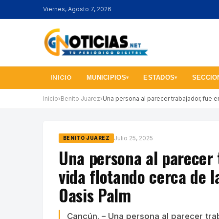
Viernes, Agosto 7, 2026
INICIO
MUNICIPIOS
ESTADOS
SECCIO
▾
▾
Inicio
›
Benito Juarez
›
Una persona al parecer trabajador, fue e
Julio 25, 2025
BENITO JUAREZ
Una persona al parecer 
vida flotando cerca de l
Oasis Palm
Cancún. – Una persona al parecer tra