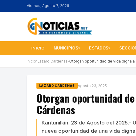
Viernes, Agosto 7, 2026
INICIO
MUNICIPIOS
ESTADOS
SECCIO
▾
▾
Inicio
›
Lazaro Cardenas
›
Otorgan oportunidad de vida digna a
Agosto 23, 2025
LAZARO CARDENAS
Otorgan oportunidad de 
Cárdenas
Kantunilkín. 23 de Agosto del 2025.- 
nueva oportunidad de una vida digna,