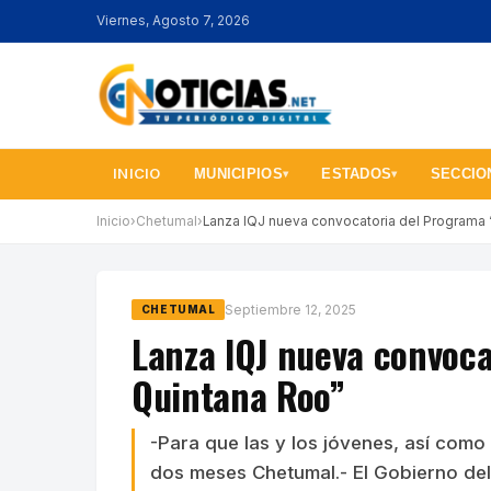
Viernes, Agosto 7, 2026
INICIO
MUNICIPIOS
ESTADOS
SECCIO
▾
▾
Inicio
›
Chetumal
›
Lanza IQJ nueva convocatoria del Programa
Septiembre 12, 2025
CHETUMAL
Lanza IQJ nueva convoca
Quintana Roo”
-Para que las y los jóvenes, así como
dos meses Chetumal.- El Gobierno del 