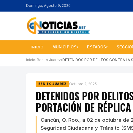
Domingo, Agosto 9, 2026
INICIO
MUNICIPIOS
ESTADOS
SECCIO
▾
▾
Inicio
›
Benito Juarez
›
DETENIDOS POR DELITOS CONTRA LA S
Octubre 2, 2025
BENITO JUAREZ
DETENIDOS POR DELITO
PORTACIÓN DE RÉPLICA
Cancún, Q. Roo., a 02 de octubre de 2
Seguridad Ciudadana y Tránsito (SMS