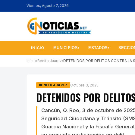
Viernes, Agosto 7, 2026
INICIO
MUNICIPIOS
ESTADOS
SECCIO
▾
▾
Inicio
›
Benito Juarez
›
DETENIDOS POR DELITOS CONTRA LA 
Octubre 3, 2025
BENITO JUAREZ
DETENIDOS POR DELITO
Cancún, Q. Roo, 3 de octubre de 2025
Seguridad Ciudadana y Tránsito (SMS
Guardia Nacional y la Fiscalía Genera
su presunta participación en delit