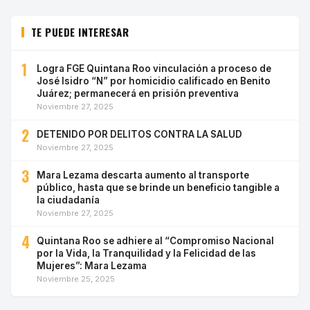
TE PUEDE INTERESAR
1
Logra FGE Quintana Roo vinculación a proceso de
José Isidro “N” por homicidio calificado en Benito
Juárez; permanecerá en prisión preventiva
Noviembre 27, 2025
2
DETENIDO POR DELITOS CONTRA LA SALUD
Noviembre 27, 2025
3
Mara Lezama descarta aumento al transporte
público, hasta que se brinde un beneficio tangible a
la ciudadanía
Noviembre 27, 2025
4
Quintana Roo se adhiere al “Compromiso Nacional
por la Vida, la Tranquilidad y la Felicidad de las
Mujeres”: Mara Lezama
Noviembre 25, 2025