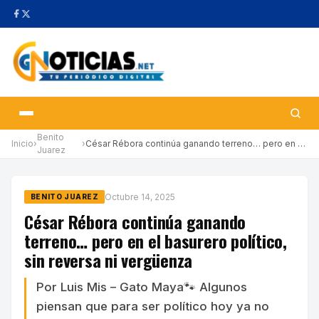
Benito
Inicio
›
›
César Rébora continúa ganando terreno… pero en el basurero polít…
Juarez
Octubre 14, 2025
BENITO JUAREZ
César Rébora continúa ganando
terreno… pero en el basurero político,
sin reversa ni vergüenza
Por Luis Mis – Gato Maya🐾 Algunos
piensan que para ser político hoy ya no