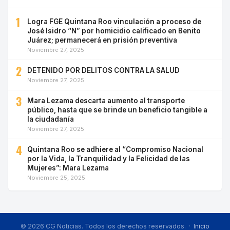
1
Logra FGE Quintana Roo vinculación a proceso de
José Isidro “N” por homicidio calificado en Benito
Juárez; permanecerá en prisión preventiva
Noviembre 27, 2025
2
DETENIDO POR DELITOS CONTRA LA SALUD
Noviembre 27, 2025
3
Mara Lezama descarta aumento al transporte
público, hasta que se brinde un beneficio tangible a
la ciudadanía
Noviembre 27, 2025
4
Quintana Roo se adhiere al “Compromiso Nacional
por la Vida, la Tranquilidad y la Felicidad de las
Mujeres”: Mara Lezama
Noviembre 25, 2025
© 2026 CG Noticias. Todos los derechos reservados. ·
Inicio