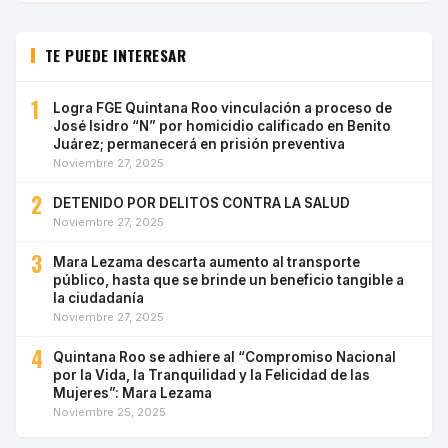
TE PUEDE INTERESAR
1
Logra FGE Quintana Roo vinculación a proceso de
José Isidro “N” por homicidio calificado en Benito
Juárez; permanecerá en prisión preventiva
Noviembre 27, 2025
2
DETENIDO POR DELITOS CONTRA LA SALUD
Noviembre 27, 2025
3
Mara Lezama descarta aumento al transporte
público, hasta que se brinde un beneficio tangible a
la ciudadanía
Noviembre 27, 2025
4
Quintana Roo se adhiere al “Compromiso Nacional
por la Vida, la Tranquilidad y la Felicidad de las
Mujeres”: Mara Lezama
Noviembre 25, 2025