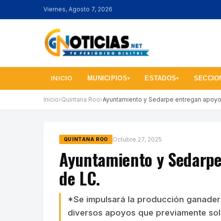
Viernes, Agosto 7, 2026
INICIO
MUNICIPIOS
ESTADOS
SECCIO
▾
▾
Inicio
›
Quintana Roo
›
Ayuntamiento y Sedarpe entregan apoyo
Octubre 27, 2025
QUINTANA ROO
Ayuntamiento y Sedarpe
de LC.
*Se impulsará la producción ganadera
diversos apoyos que previamente solic