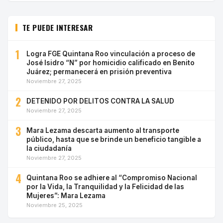
TE PUEDE INTERESAR
1
Logra FGE Quintana Roo vinculación a proceso de
José Isidro “N” por homicidio calificado en Benito
Juárez; permanecerá en prisión preventiva
Noviembre 27, 2025
2
DETENIDO POR DELITOS CONTRA LA SALUD
Noviembre 27, 2025
3
Mara Lezama descarta aumento al transporte
público, hasta que se brinde un beneficio tangible a
la ciudadanía
Noviembre 27, 2025
4
Quintana Roo se adhiere al “Compromiso Nacional
por la Vida, la Tranquilidad y la Felicidad de las
Mujeres”: Mara Lezama
Noviembre 25, 2025