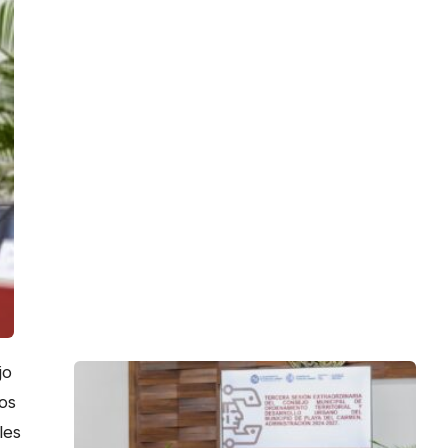
jo
los
les