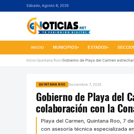
Sábado, Agosto 8, 2026
INICIO
MUNICIPIOS
ESTADOS
SECCIO
▾
▾
Inicio
›
Quintana Roo
›
Gobierno de Playa del Carmen estrechar
Noviembre 7, 2025
QUINTANA ROO
Gobierno de Playa del C
colaboración con la Co
Playa del Carmen, Quintana Roo, 7 de
con asesoría técnica especializada en