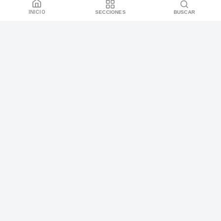
INICIO
SECCIONES
BUSCAR
Yucatán presenta la Agenda “Renacer con
Inclusión 2025”
TE PUEDE INTERESAR
1
Unirán trova yucateca y orquesta sinfónica en la
Antigua Estación de Ferrocarriles
Noviembre 27, 2025
2
Japay atiende falla en equipo de captación que