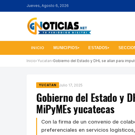
Jueves, Agosto 6, 2026
INICIO
MUNICIPIOS
ESTADOS
SECCIO
▾
▾
Inicio
›
Yucatan
›
Gobierno del Estado y DHL se alían para impu
Julio 17, 2025
YUCATAN
Gobierno del Estado y D
MiPyMEs yucatecas
Con la firma de un convenio de colab
preferenciales en servicios logístico