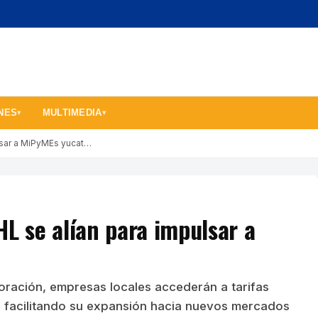
NES
MULTIMEDIA
▾
▾
lsar a MiPyMEs yucat…
HL se alían para impulsar a
oración, empresas locales accederán a tarifas
s, facilitando su expansión hacia nuevos mercados