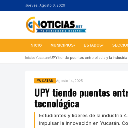
Jueves, Agosto 6, 2026
INICIO
MUNICIPIOS
ESTADOS
SECCIO
▾
▾
Inicio
›
Yucatan
›
UPY tiende puentes entre el aula y la industri
Agosto 14, 2025
YUCATAN
UPY tiende puentes entre
tecnológica
Estudiantes y líderes de la industria
impulsar la innovación en Yucatán. Con