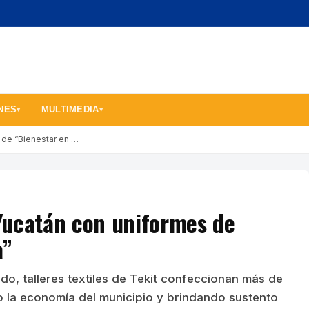
NES
MULTIMEDIA
▾
▾
s de “Bienestar en …
 Yucatán con uniformes de
a”
do, talleres textiles de Tekit confeccionan más de
o la economía del municipio y brindando sustento