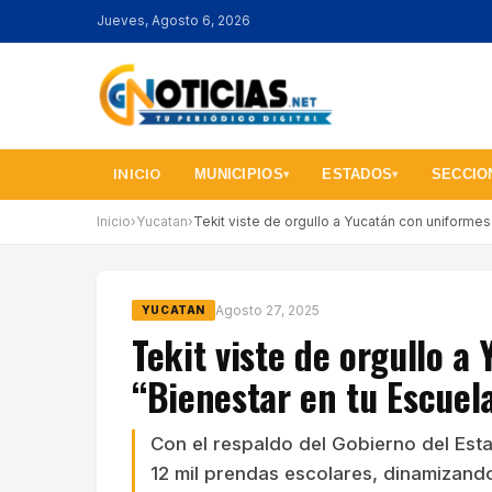
Jueves, Agosto 6, 2026
INICIO
MUNICIPIOS
ESTADOS
SECCIO
▾
▾
Inicio
›
Yucatan
›
Tekit viste de orgullo a Yucatán con uniforme
Agosto 27, 2025
YUCATAN
Tekit viste de orgullo a
“Bienestar en tu Escuel
Con el respaldo del Gobierno del Esta
12 mil prendas escolares, dinamizand