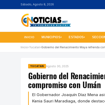
Sábado, Agosto 8, 2026
INICIO
MUNICIPIOS
ESTADOS
SECCIO
▾
▾
Inicio
›
Yucatan
›
Gobierno del Renacimiento Maya refrenda c
Agosto 30, 2025
YUCATAN
Gobierno del Renacimie
compromiso con Umán
El Gobernador Joaquín Díaz Mena asis
Kenia Sauri Maradiaga, donde destacó